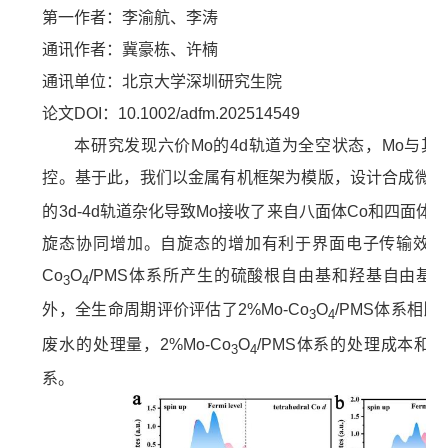
第一作者：李渝航、李涛
通讯作者：冀豪栋、许楠
通讯单位：北京大学深圳研究生院
论文
DOI
：
10.1002/adfm.202514549
本研究发现六价
Mo
的
4d
轨道为全空状态，
Mo
与其
控。基于此，我们以金属有机框架为模版，设计合成微量
的
3d-4d
轨道杂化导致
Mo
接收了来自八面体
Co
和四面体
C
旋态协同增加。自旋态的增加有利于界面电子传输效率
Co
O
/PMS
体系所产生的硫酸根自由基和羟基自由基
3
4
外，全生命周期评价评估了
2%Mo-Co
O
/PMS
体系相比
3
4
废水的处理量，
2%Mo-Co
O
/PMS
体系的处理成本和产
3
4
系。