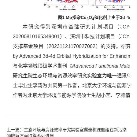
图1 Mo掺杂Co
O
催化剂上由于3d-4
3
4
本研究得到深圳市基础研究计划项目（
JCYJ20
20200810165349001
）、深圳市科技计划项目（
JCYJ20
支撑基金项目（
20231121170027002
）的支持。研究成
by Advanced 3d-4d Orbital Hybridization for Enhancing R
与化学领域顶级学术期刊《
Advanced Functional Materia
研究生院生态环境与资源效率研究实验室为唯一通讯单位
士毕业生李涛为共同第一作者，北京大学环境与能源学院
作者为北京大学环境与能源学院硕士生胡小艺、李雅倩和
上一篇：生态环境与资源效率研究实验室冀豪栋课题组在新污染
物降解方面取得系列进展