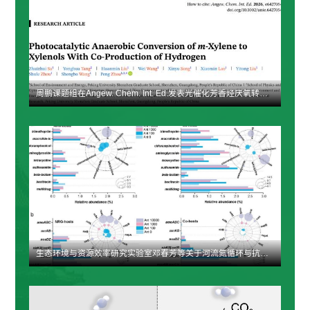
貌等多维混合态...
周鹏课题组在Angew. Chem. Int. Ed.发表光催化芳香烃厌氧转化新成果：实现光催化间二甲苯厌氧羟基化制备二甲酚
生态环境与资源效率研究实验室邓春芳等关于河流氮循环与抗生素抗性基因传播耦合的研究取得新进展