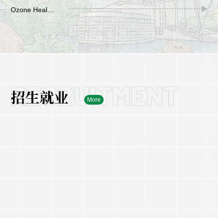
Ozone Health Effects Complicated by Chemistry and Co-pollutants. 主讲人: Junfeng (Jim) Zhang, PhD (张军锋)
More