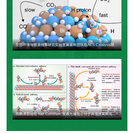
生态环境与资源效率研究实验室冀豪栋团队在ACS Catalysis报道了晶格无序构建级联催化位点促进CO2光氢化！
周鹏课题组在 Nat. Commun. 发表光催化小分子高值厌氧转化新成果：实现甲醇与废弃塑料衍生乙二醇的高效碳–碳交叉偶联合成 α-羟基酸