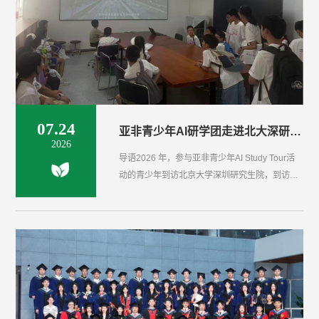
07.24
亚非青少年AI研学团走进北大深研院深圳大气超级站 探秘空天地一体化蓝天守护体系
2026
导语2026 年，参与亚非青少年AI Study Tour活
动的青少年到访北京大学深圳研究生院，到访环
能学院，实地参观了深圳大气超级站。本次研学
旨在搭建交流平台，带领亚非青少年近距离认识
先进大气环境观测技术，了解深圳大气污染治理
经验，感受人工智能与环境科学交叉融合的实践
价值。活动背景大气污染治理、城市生态保护是
全球共同面临的可持续发展课题。深圳率先建成
空天地一体化大气环境监测体系，深圳大气超级
站作为国内设施先进...