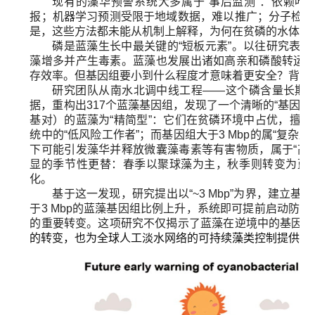
现有的藻华预警系统大多属于“事后监测”：依赖叶
报；机器学习预测受限于地域数据，难以推广；分子检测
是，这些方法都未能从机制上解释，为何在贫磷的水体中
磷是蓝藻生长中最关键的“短板元素”。以往研究表
藻增多并产生毒素。蓝藻也发展出诸如高亲和磷酸转运系
存效率。但基因组要小到什么程度才意味着更安全？背后
研究团队从南水北调中线工程——这个磷含量长期低于0
据，重构出317个蓝藻基因组，发现了一个清晰的“基因大小
基对）的蓝藻为“精简型”：它们在贫磷环境中占优，擅
统中的“低风险工作者”；而基因组大于3 Mbp的属“复
下可能引发藻华并释放微囊藻毒素等有害物质，属于“高
显的季节性更替：春季以聚球藻为主，秋季则转变为蓝
化。
基于这一发现，研究提出以“~3 Mbp”为界，建立
于3 Mbp的蓝藻基因组比例上升，系统即可提前启动防控
的重要转变。这项研究不仅揭示了蓝藻在逆境中的基因组
的转变，也为全球人工淡水网络的可持续藻类控制提供了