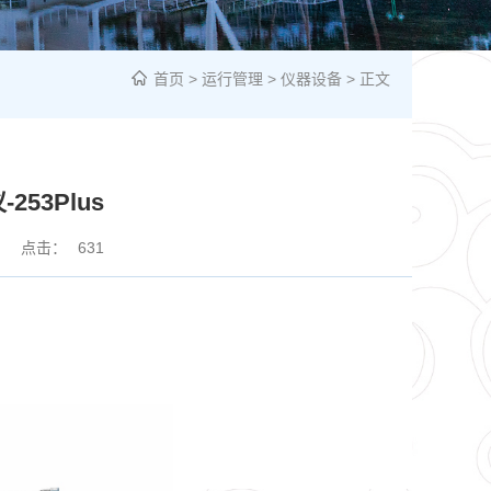
首页
>
运行管理
>
仪器设备
> 正文
53Plus
点击：
631