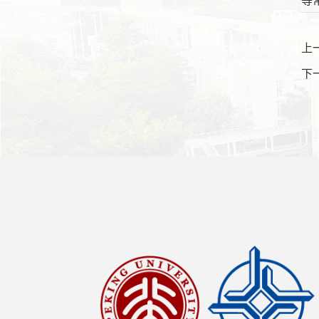
等
上
下