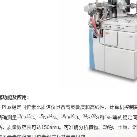
器功能及应用：
53 Plus稳定同位素比质谱仪具备高灵敏度和高线性、计算机
13
12
15
14
18
16
34
32
精确测量
C/
C、
N/
N、
O/
O、
S/
S和D/H等的稳定
品，质量数范围可达150amu。可准确分析植物、动物、土壤、