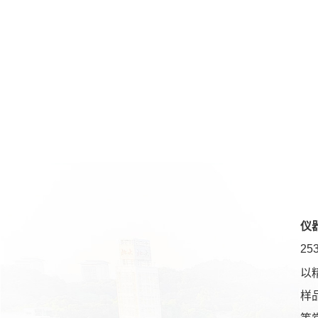
仪
2
以
样