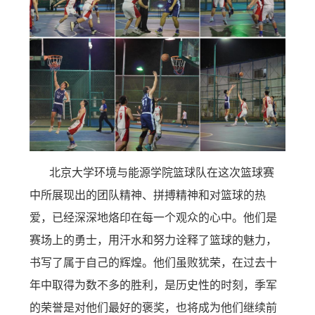
北京大学环境与能源学院篮球队在这次篮球赛
中所展现出的团队精神、拼搏精神和对篮球的热
爱，已经深深地烙印在每一个观众的心中。他们是
赛场上的勇士，用汗水和努力诠释了篮球的魅力，
书写了属于自己的辉煌。他们虽败犹荣，在过去十
年中取得为数不多的胜利，是历史性的时刻，季军
的荣誉是对他们最好的褒奖，也将成为他们继续前