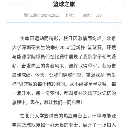
篮球之旅
发布日期：2024-12-11
作者：
阅读：
580
生命因运动而精彩，秋日因激情而绚烂。北京
大学深圳研究生院举办2024“迎新杯”篮球赛，环境
与能源学院球员们在比赛中展现了我院学子朝气蓬
勃、奋发向上的青春风采，最终取得季军，获历史
最佳成绩。今天，让我们穿越时空，重温我系“新生
杯”男篮赛的每个精彩瞬间。从小组赛至半决赛，每
一滴汗水，每一份梦想，都凝聚在这场篮球记忆的
旅程中。现在，就让我们一同启程！
在北京大学篮球赛的热血舞台上，环境与能源
学院篮球队宛如一群无畏的骑士，展开了一场扣人