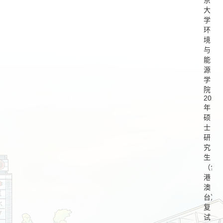
京
大
学
环
境
与
能
源
学
院
2020
年
硕
士
研
究
生
（含
港
澳
台）
复
试