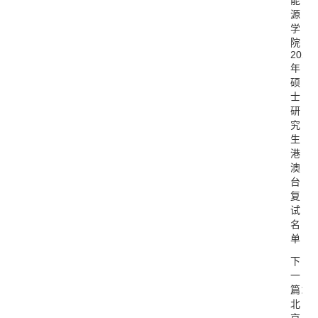
能
源
学
院
2020
年
硕
士
研
究
生
港
澳
台
复
试
名
单
下
一
篇：
北